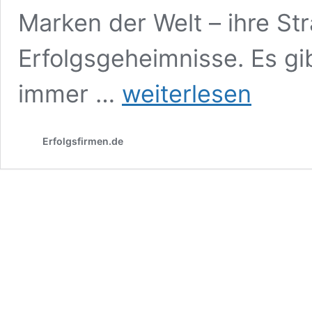
Marken der Welt – ihre St
Erfolgsgeheimnisse. Es gi
Erfolgreichste
immer …
weiterlesen
Marken
der
Welt
Erfolgsfirmen.de
–
ihre
Strategien
und
Erfolgsgeheimnisse