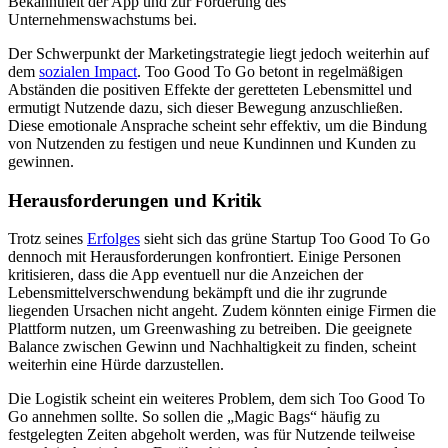
Bekanntheit der App und zur Förderung des
Unternehmenswachstums bei.
Der Schwerpunkt der Marketingstrategie liegt jedoch weiterhin auf
dem
sozialen Impact
. Too Good To Go betont in regelmäßigen
Abständen die positiven Effekte der geretteten Lebensmittel und
ermutigt Nutzende dazu, sich dieser Bewegung anzuschließen.
Diese emotionale Ansprache scheint sehr effektiv, um die Bindung
von Nutzenden zu festigen und neue Kundinnen und Kunden zu
gewinnen.
Herausforderungen und Kritik
Trotz seines
Erfolges
sieht sich das grüne Startup Too Good To Go
dennoch mit Herausforderungen konfrontiert. Einige Personen
kritisieren, dass die App eventuell nur die Anzeichen der
Lebensmittelverschwendung bekämpft und die ihr zugrunde
liegenden Ursachen nicht angeht. Zudem könnten einige Firmen die
Plattform nutzen, um Greenwashing zu betreiben. Die geeignete
Balance zwischen Gewinn und Nachhaltigkeit zu finden, scheint
weiterhin eine Hürde darzustellen.
Die Logistik scheint ein weiteres Problem, dem sich Too Good To
Go annehmen sollte. So sollen die „Magic Bags“ häufig zu
festgelegten Zeiten abgeholt werden, was für Nutzende teilweise