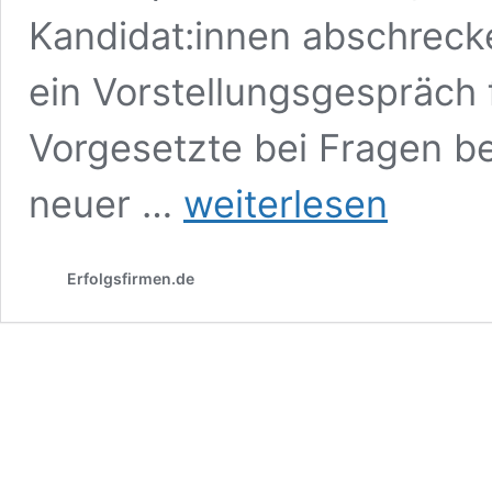
Kandidat:innen abschreck
ein Vorstellungsgespräch f
Vorgesetzte bei Fragen b
Vorstellungsgespräch
neuer …
weiterlesen
führen
–
das
Erfolgsfirmen.de
sollten
Vorgesetzte
bei
Fragen
beachten