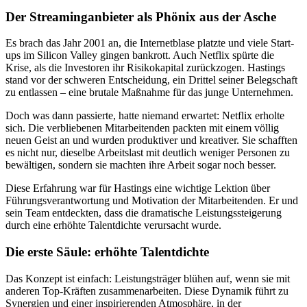
Der Streaminganbieter als Phönix aus der Asche
Es brach das Jahr 2001 an, die Internetblase platzte und viele Start-
ups im Silicon Valley gingen bankrott. Auch Netflix spürte die
Krise, als die Investoren ihr Risikokapital zurückzogen. Hastings
stand vor der schweren Entscheidung, ein Drittel seiner Belegschaft
zu entlassen – eine brutale Maßnahme für das junge Unternehmen.
Doch was dann passierte, hatte niemand erwartet: Netflix erholte
sich. Die verbliebenen Mitarbeitenden packten mit einem völlig
neuen Geist an und wurden produktiver und kreativer. Sie schafften
es nicht nur, dieselbe Arbeitslast mit deutlich weniger Personen zu
bewältigen, sondern sie machten ihre Arbeit sogar noch besser.
Diese Erfahrung war für Hastings eine wichtige Lektion über
Führungsverantwortung und Motivation der Mitarbeitenden. Er und
sein Team entdeckten, dass die dramatische Leistungssteigerung
durch eine erhöhte Talentdichte verursacht wurde.
Die erste Säule: erhöhte Talentdichte
Das Konzept ist einfach: Leistungsträger blühen auf, wenn sie mit
anderen Top-Kräften zusammenarbeiten. Diese Dynamik führt zu
Synergien und einer inspirierenden Atmosphäre, in der