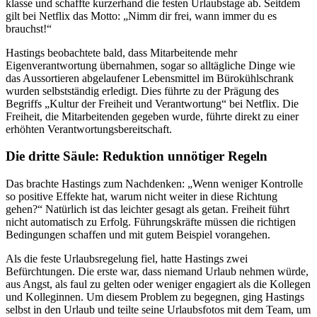
klasse und schaffte kurzerhand die festen Urlaubstage ab. Seitdem
gilt bei Netflix das Motto: „Nimm dir frei, wann immer du es
brauchst!“
Hastings beobachtete bald, dass Mitarbeitende mehr
Eigenverantwortung übernahmen, sogar so alltägliche Dinge wie
das Aussortieren abgelaufener Lebensmittel im Bürokühlschrank
wurden selbstständig erledigt. Dies führte zu der Prägung des
Begriffs „Kultur der Freiheit und Verantwortung“ bei Netflix. Die
Freiheit, die Mitarbeitenden gegeben wurde, führte direkt zu einer
erhöhten Verantwortungsbereitschaft.
Die dritte Säule: Reduktion unnötiger Regeln
Das brachte Hastings zum Nachdenken: „Wenn weniger Kontrolle
so positive Effekte hat, warum nicht weiter in diese Richtung
gehen?“ Natürlich ist das leichter gesagt als getan. Freiheit führt
nicht automatisch zu Erfolg. Führungskräfte müssen die richtigen
Bedingungen schaffen und mit gutem Beispiel vorangehen.
Als die feste Urlaubsregelung fiel, hatte Hastings zwei
Befürchtungen. Die erste war, dass niemand Urlaub nehmen würde,
aus Angst, als faul zu gelten oder weniger engagiert als die Kollegen
und Kolleginnen. Um diesem Problem zu begegnen, ging Hastings
selbst in den Urlaub und teilte seine Urlaubsfotos mit dem Team, um