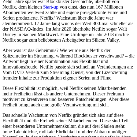
Zehn Jahre später war Blockbuster Geschichte, überholt von
Netflix, dem kleinen
Start-up
von einst, das nun 167 Millionen
Abonnenten weltweit zählte und eigene preisgekrönte Filme und
Serien produzierte. Netflix‘ Wachstum über die Jahre war
atemberaubend. 17 Jahre lang wuchs der Wert 300-mal schneller als
der NASDAQ-Index. Im Jahr 2020 überholte Netflix sogar Walt
Disney in Sachen Marktwert. Eine Umfrage im Jahr 2018 machte
Netflix sogar zum beliebtesten Arbeitgeber im Silicon Valley.
Aber was ist das Geheimnis? Wie wurde aus Netflix der
Spitzenreiter im Streaming, während Blockbuster verschwand? – die
Antwort liegt in einer Kombination aus Flexibilität und
Innovationsfreude. Netflix passte sich schnell an Veränderungen an:
Vom DVD-Verleih zum Streaming-Dienst, von der Lizenzierung
fremder Inhalte zur Produktion eigener Serien und Filme.
Diese Flexibilität ist möglich, weil Netflix seinen Mitarbeitenden
mehr Freiheiten lässt als andere Unternehmen. Dieser Freiraum
motiviert zu kreativeren und besseren Entscheidungen. Aber diese
Freiheit bringt auch eine große Verantwortung mit sich.
Das schnelle Wachstum von Netflix gründet sich also auf diese
Flexibilität und die Freiheit seiner Mitarbeitenden. Diese sind Teil
einer besonderen Unternehmenskultur, die auf drei Säulen steht:
hohe Talentdichte, radikale Ehrlichkeit und der Abbau unnötiger