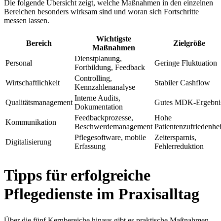
Die folgende Übersicht zeigt, welche Maßnahmen in den einzelnen
Bereichen besonders wirksam sind und woran sich Fortschritte
messen lassen.
Wichtigste
Bereich
Zielgröße
Maßnahmen
Dienstplanung,
Personal
Geringe Fluktuation
Fortbildung, Feedback
Controlling,
Wirtschaftlichkeit
Stabiler Cashflow
Kennzahlenanalyse
Interne Audits,
Qualitätsmanagement
Gutes MDK-Ergebni
Dokumentation
Feedbackprozesse,
Hohe
Kommunikation
Beschwerdemanagement
Patientenzufriedenhei
Pflegesoftware, mobile
Zeitersparnis,
Digitalisierung
Erfassung
Fehlerreduktion
Tipps für erfolgreiche
Pflegedienste im Praxisalltag
Über die fünf Kernbereiche hinaus gibt es praktische Maßnahmen,