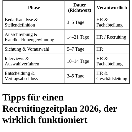
Dauer
Phase
Verantwortlich
(Richtwert)
Bedarfsanalyse &
HR &
3–5 Tage
Stellendefinition
Fachabteilung
Ausschreibung &
14–21 Tage
HR / Recruiting
Kandidat:innengewinnung
Sichtung & Vorauswahl
5–7 Tage
HR
Interviews &
HR &
10–14 Tage
Auswahlverfahren
Fachabteilung
Entscheidung &
HR &
3–5 Tage
Vertragsabschluss
Geschäftsleitung
Tipps für einen
Recruitingzeitplan 2026, der
wirklich funktioniert